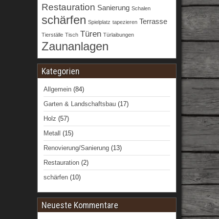
Restauration
Sanierung
Schalen
schärfen
Terrasse
Spielplatz
tapezieren
Türen
Tierställe
Tisch
Türlaibungen
Zaunanlagen
Kategorien
Allgemein
(84)
Garten & Landschaftsbau
(17)
Holz
(57)
Metall
(15)
Renovierung/Sanierung
(13)
Restauration
(2)
schärfen
(10)
Neueste Kommentare