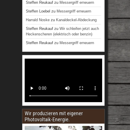
Steffen Reukauf
zu
Messergriff erneuern
Steffen Loebel
zu
Messergriff erneuern
Harrald Noske
zu
Kanaldeckel-Abdeckung
Steffen Reukauf
zu
Wir schleifen jetzt auch
Heckenscheren (elektrisch oder benzin)
Steffen Reukauf
zu
Messergriff erneuern
Wir produzieren mit eigener
Photovoltaik-Energie.