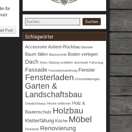
in für
hutz
ad Post
Schlagwörter
Accessoire
Asbest-Rückbau
Bastelei
Baum fällen
Boden verlegen
Baumschnitt
Dach
Deko
Dielung schleifen
drechseln
Fahrzeug
Fassade
Fenster
Fassadensanierung
Fensterladen
Fensterlaibungen
Garten &
Landschaftsbau
Holz &
Gewächshaus
Hecke entfernen
Holzbau
Bautenschutz
Möbel
Kletterfällung
Küche
Renovierung
Parkbank