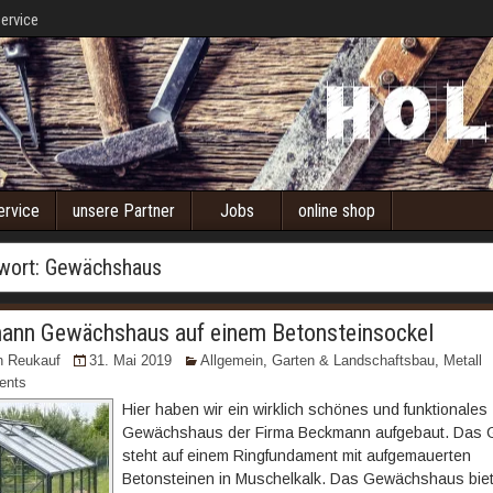
ervice
ervice
unsere Partner
Jobs
online shop
wort:
Gewächshaus
ann Gewächshaus auf einem Betonsteinsockel
n Reukauf
31. Mai 2019
Allgemein
,
Garten & Landschaftsbau
,
Metall
ents
Hier haben wir ein wirklich schönes und funktionales
Gewächshaus der Firma Beckmann aufgebaut. Das
steht auf einem Ringfundament mit aufgemauerten
Betonsteinen in Muschelkalk. Das Gewächshaus biet