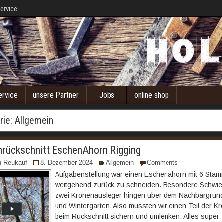
ervice
ervice
unsere Partner
Jobs
online shop
rie:
Allgemein
rückschnitt EschenAhorn Rigging
n Reukauf
8. Dezember 2024
Allgemein
Comments
Aufgabenstellung war einen Eschenahorn mit 6 Stä
weitgehend zurück zu schneiden. Besondere Schwier
zwei Kronenausleger hingen über dem Nachbargrun
und Wintergarten. Also mussten wir einen Teil der K
beim Rückschnitt sichern und umlenken. Alles super