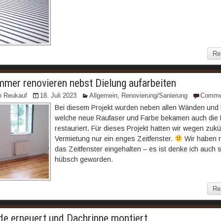
Re
mmer renovieren nebst Dielung aufarbeiten
n Reukauf
18. Juli 2023
Allgemein
,
Renovierung/Sanierung
Comme
Bei diesem Projekt wurden neben allen Wänden und
welche neue Raufaser und Farbe bekamen auch die 
restauriert. Für dieses Projekt hatten wir wegen zukü
Vermietung nur ein enges Zeitfenster.
Wir haben n
das Zeitfenster eingehalten – es ist denke ich auch 
hübsch geworden.
Re
e erneuert und Dachrinne montiert.