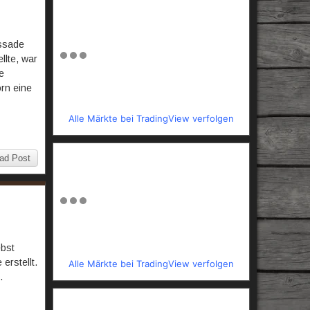
assade
llte, war
e
rn eine
Alle Märkte bei TradingView verfolgen
ad Post
ebst
erstellt.
Alle Märkte bei TradingView verfolgen
.