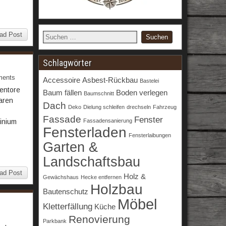
ad Post
Schlagwörter
ents
Accessoire
Asbest-Rückbau
Bastelei
entore
Baum fällen
Boden verlegen
Baumschnitt
waren
Dach
Deko
Dielung schleifen
drechseln
Fahrzeug
Fassade
Fenster
Fassadensanierung
minium
Fensterladen
Fensterlaibungen
Garten &
Landschaftsbau
ad Post
Holz &
Gewächshaus
Hecke entfernen
Holzbau
Bautenschutz
Möbel
Kletterfällung
Küche
Renovierung
Parkbank