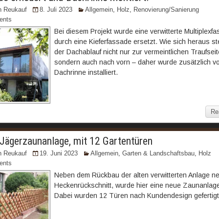
n Reukauf
8. Juli 2023
Allgemein
,
Holz
,
Renovierung/Sanierung
ents
Bei diesem Projekt wurde eine verwitterte Multiplexf
durch eine Kieferfassade ersetzt. Wie sich heraus ste
der Dachablauf nicht nur zur vermeintlichen Traufseit
sondern auch nach vorn – daher wurde zusätzlich vo
Dachrinne installiert.
Re
Jägerzaunanlage, mit 12 Gartentüren
n Reukauf
19. Juni 2023
Allgemein
,
Garten & Landschaftsbau
,
Holz
ents
Neben dem Rückbau der alten verwitterten Anlage n
Heckenrückschnitt, wurde hier eine neue Zaunanlage 
Dabei wurden 12 Türen nach Kundendesign gefertigt