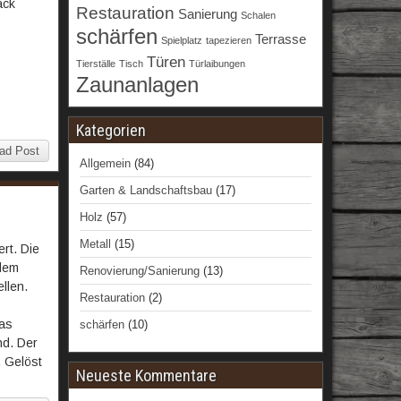
ack
Restauration
Sanierung
Schalen
schärfen
Terrasse
Spielplatz
tapezieren
Türen
Tierställe
Tisch
Türlaibungen
Zaunanlagen
Kategorien
ad Post
Allgemein
(84)
Garten & Landschaftsbau
(17)
Holz
(57)
Metall
(15)
rt. Die
udem
Renovierung/Sanierung
(13)
llen.
Restauration
(2)
das
schärfen
(10)
nd. Der
. Gelöst
Neueste Kommentare