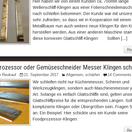
Hier haben wir von einem Kunden ca. 700mm lange
Wellenschliff-Klingen aus einer Folienschneidemasc
nach schleifen bekommen: Der Kunde war mit unserem
sehr zufrieden, so dass wir in Kooperation mit einem
Metallbauer nun auch weitere neue Klingen für den 
herstellen werden. Aus einer anderen Maschine sta
diese konvexen Glattschliff-Klingen: Sollten […]
Re
rozessor oder Gemüseschneider Messer Klingen schl
n Reukauf
21. September 2017
Allgemein
,
schärfen
14 Comments
Wir schleifen nicht nur Küchenmesser, Scheren und
Werkzeugklingen, sondern auch Maschinenmesser je
Art. Solange es einfach Glattschliffe sind, gelten uns
Glattschliffpreise für die entsprechenden Längen. Sol
komplizierte Klingen oder Übergrößen sein. Fragen S
an. Ein Beispiel: Hier schickte uns ein Kunde seine
Foodprozessor-Klingen:
Re