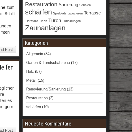
Restauration
Sanierung
Schalen
hine zum
schärfen
Terrasse
 Schliff
Spielplatz
tapezieren
Türen
Tierställe
Tisch
Türlaibungen
Kunden
Zaunanlagen
mmten
Kategorien
ad Post
Allgemein
(84)
Garten & Landschaftsbau
(17)
eifen
Holz
(57)
Metall
(15)
glicher
Renovierung/Sanierung
(13)
ere
Restauration
(2)
lten es
ie gern
schärfen
(10)
Neueste Kommentare
ad Post