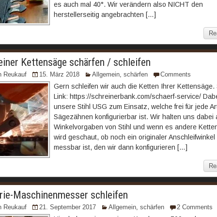
es auch mal 40°. Wir verändern also NICHT den
herstellerseitig angebrachten […]
Re
einer Kettensäge schärfen / schleifen
n Reukauf
15. März 2018
Allgemein
,
schärfen
Comments
Gern schleifen wir auch die Ketten Ihrer Kettensäge.
Link: https://schreinerbank.com/schaerf-service/ Da
unsere Stihl USG zum Einsatz, welche frei für jede Ar
Sägezähnen konfigurierbar ist. Wir halten uns dabei 
Winkelvorgaben von Stihl und wenn es andere Ketten
wird geschaut, ob noch ein originaler Anschleifwinkel
messbar ist, den wir dann konfigurieren […]
Re
rie-Maschinenmesser schleifen
n Reukauf
21. September 2017
Allgemein
,
schärfen
2 Comments