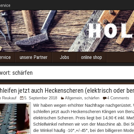
ervice
ervice
unsere Partner
Jobs
online shop
wort:
schärfen
hleifen jetzt auch Heckenscheren (elektrisch oder be
n Reukauf
5. September 2018
Allgemein
,
schärfen
4 Comments
Wir haben wegen erhöhter Nachfrage nachgerüstet. 
schleifen jetzt auch Heckenscheren Klingen von Ben
elektrischen Scheren. Preis liegt bei 14,90 € inkl. Mw
Schleifwinkel nehmen wir von der Maschine ab. Bei St
die Winkel häufig -10°,+/-45°, bei den billigeren Mode