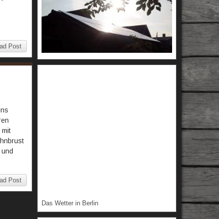
ad Post
uns
ren
 mit
ahnbrust
u und
ad Post
Das Wetter in Berlin