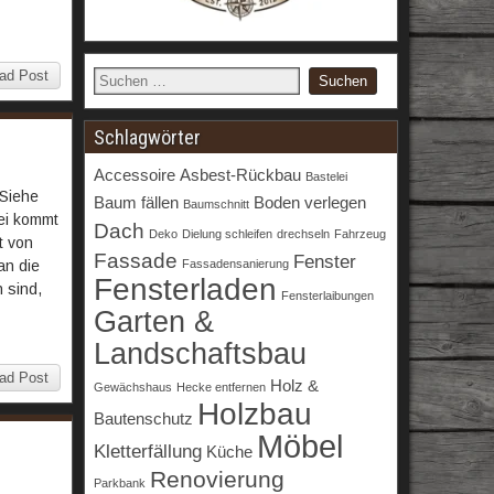
ad Post
Schlagwörter
Accessoire
Asbest-Rückbau
Bastelei
 Siehe
Baum fällen
Boden verlegen
Baumschnitt
bei kommt
Dach
Deko
Dielung schleifen
drechseln
Fahrzeug
t von
Fassade
Fenster
Fassadensanierung
an die
Fensterladen
 sind,
Fensterlaibungen
Garten &
Landschaftsbau
ad Post
Holz &
Gewächshaus
Hecke entfernen
Holzbau
Bautenschutz
Möbel
Kletterfällung
Küche
Renovierung
Parkbank