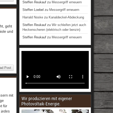
Steffen Reukauf
zu
Messergriff erneuern
Steffen Loebel
zu
Messergriff erneuern
Harrald Noske
zu
Kanaldeckel-Abdeckung
Steffen Reukauf
zu
Wir schleifen jetzt auch
ht, geht
Heckenscheren (elektrisch oder benzin)
iole und
Steffen Reukauf
zu
Messergriff erneuern
ad Post
sern mit
Wir produzieren mit eigener
ige
Photovoltaik-Energie.
t für
s jedes