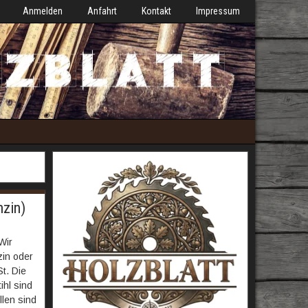
Anmelden
Anfahrt
Kontakt
Impressum
nzin)
Wir
zin oder
St. Die
ihl sind
llen sind