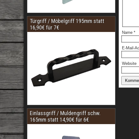
Türgriff / Möbelgriff 195mm statt
16,90€ für 7€
Name
*
E-Mail-A
Website
Einlassgriff / Muldengriff schw.
165mm statt 14,90€ für 6€