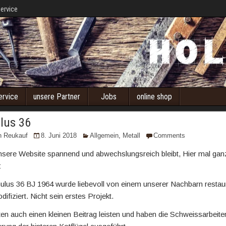
ervice
ervice
unsere Partner
Jobs
online shop
lus 36
n Reukauf
8. Juni 2018
Allgemein
,
Metall
Comments
nsere Website spannend und abwechslungsreich bleibt, Hier mal ga
:
lus 36 BJ 1964 wurde liebevoll von einem unserer Nachbarn restaur
difiziert. Nicht sein erstes Projekt.
ten auch einen kleinen Beitrag leisten und haben die Schweissarbeite