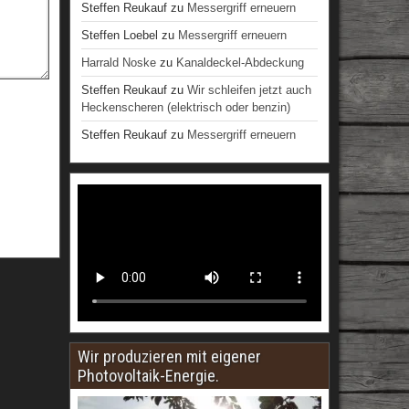
Steffen Reukauf
zu
Messergriff erneuern
Steffen Loebel
zu
Messergriff erneuern
Harrald Noske
zu
Kanaldeckel-Abdeckung
Steffen Reukauf
zu
Wir schleifen jetzt auch
Heckenscheren (elektrisch oder benzin)
Steffen Reukauf
zu
Messergriff erneuern
Wir produzieren mit eigener
Photovoltaik-Energie.