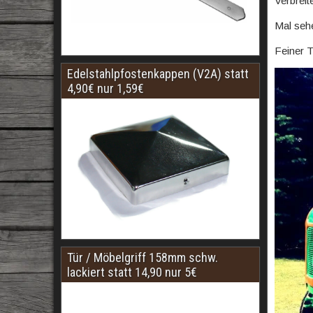
Verbreit
Mal sehe
Feiner T
Edelstahlpfostenkappen (V2A) statt
4,90€ nur 1,59€
Tür / Möbelgriff 158mm schw.
lackiert statt 14,90 nur 5€