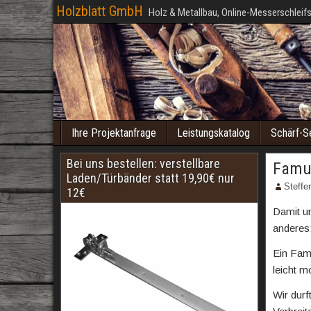
Holzblatt GmbH
Holz & Metallbau, Online-Messerschleifs
Ihre Projektanfrage
Leistungskatalog
Schärf-S
Bei uns bestellen: verstellbare
Famu
Laden/Türbänder statt 19,90€ nur
Steffe
12€
Damit u
anderes
Ein Famu
leicht mo
Wir durf