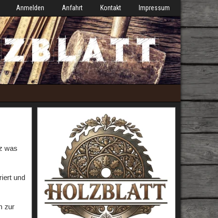
Anmelden
Anfahrt
Kontakt
Impressum
nz was
iert und
n zur