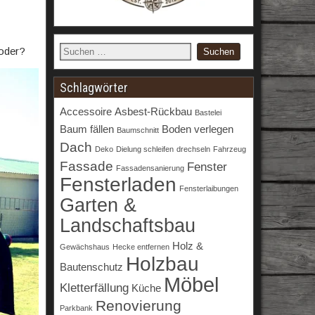
 oder?
Schlagwörter
Accessoire
Asbest-Rückbau
Bastelei
Baum fällen
Boden verlegen
Baumschnitt
Dach
Deko
Dielung schleifen
drechseln
Fahrzeug
Fassade
Fenster
Fassadensanierung
Fensterladen
Fensterlaibungen
Garten &
Landschaftsbau
Holz &
Gewächshaus
Hecke entfernen
Holzbau
Bautenschutz
Möbel
Kletterfällung
Küche
Renovierung
Parkbank