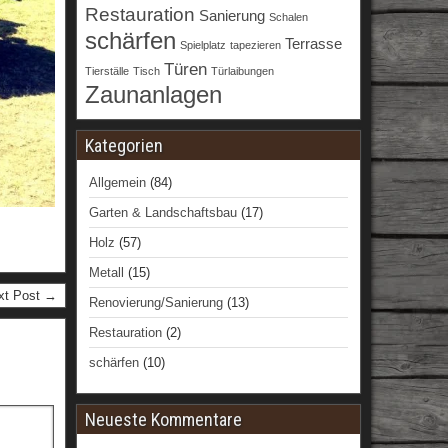
Restauration
Sanierung
Schalen
schärfen
Terrasse
Spielplatz
tapezieren
Türen
Tierställe
Tisch
Türlaibungen
Zaunanlagen
Kategorien
Allgemein
(84)
Garten & Landschaftsbau
(17)
Holz
(57)
Metall
(15)
xt Post →
Renovierung/Sanierung
(13)
Restauration
(2)
schärfen
(10)
Neueste Kommentare