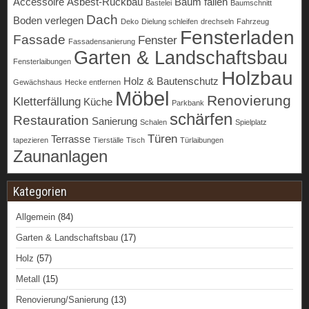
Accessoire
Asbest-Rückbau
Baum fällen
Bastelei
Baumschnitt
Dach
Boden verlegen
Deko
Dielung schleifen
drechseln
Fahrzeug
Fensterladen
Fassade
Fenster
Fassadensanierung
Garten & Landschaftsbau
Fensterlaibungen
Holzbau
Holz & Bautenschutz
Gewächshaus
Hecke entfernen
Möbel
Renovierung
Kletterfällung
Küche
Parkbank
schärfen
Restauration
Sanierung
Schalen
Spielplatz
Türen
Terrasse
tapezieren
Tierställe
Tisch
Türlaibungen
Zaunanlagen
Kategorien
Allgemein
(84)
Garten & Landschaftsbau
(17)
Holz
(57)
Metall
(15)
Renovierung/Sanierung
(13)