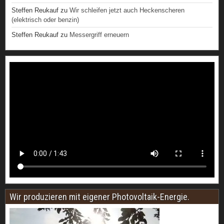
Steffen Reukauf
zu
Wir schleifen jetzt auch Heckenscheren
(elektrisch oder benzin)
Steffen Reukauf
zu
Messergriff erneuern
Wir produzieren mit eigener Photovoltaik-Energie.