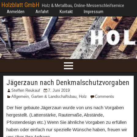
Holzblatt GmbH
Holz & Metallbau, Online-Messerschleifservice
Anmelden
Anfahrt
Kontakt
Impressum
Jägerzaun nach Denkmalschutzvorgaben
Steffen Reukauf
7. Juni 2019
Allgemein
,
Garten & Landschaftsbau
,
Holz
Comments
Der hier gebaute Jägerzaun wurde von uns nach Vorgaben
hergestellt. (Lattenstärke, Rautemaße, Abstände,
Pfostendesign etc.) Wenn Sie ähnliche Vorgaben zu erfüllen
haben oder einfach nur spezielle Wünsche haben, freuen wir
uns über Ihre Anfrage.