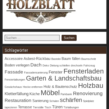
Schlagwörter
Accessoire
Asbest-Rückbau
Baum fällen
Bastelei
Baumschnitt
Dach
Boden verlegen
Deko
Dielung schleifen
drechseln
Fahrzeug
Fensterladen
Fassade
Fenster
Fassadensanierung
Garten & Landschaftsbau
Fensterlaibungen
Holzbau
Holz & Bautenschutz
Gewächshaus
Hecke entfernen
Möbel
Renovierung
Kletterfällung
Küche
Parkbank
schärfen
Restauration
Sanierung
Schalen
Spielplatz
Türen
Terrasse
tapezieren
Tierställe
Tisch
Türlaibungen