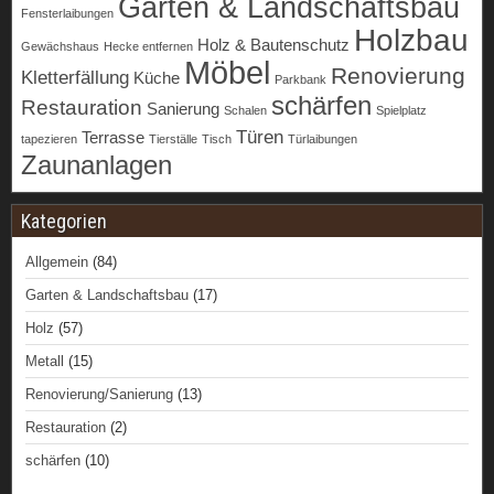
Garten & Landschaftsbau
Fensterlaibungen
Holzbau
Holz & Bautenschutz
Gewächshaus
Hecke entfernen
Möbel
Renovierung
Kletterfällung
Küche
Parkbank
schärfen
Restauration
Sanierung
Schalen
Spielplatz
Türen
Terrasse
tapezieren
Tierställe
Tisch
Türlaibungen
Zaunanlagen
Kategorien
Allgemein
(84)
Garten & Landschaftsbau
(17)
Holz
(57)
Metall
(15)
Renovierung/Sanierung
(13)
Restauration
(2)
schärfen
(10)