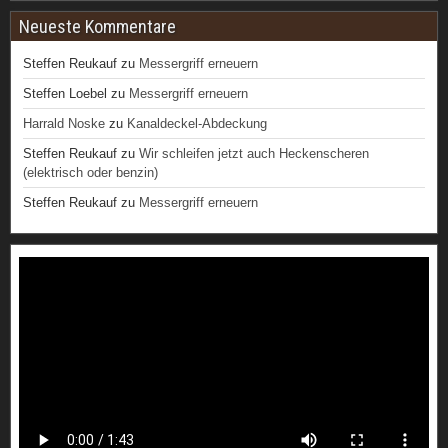
Neueste Kommentare
Steffen Reukauf
zu
Messergriff erneuern
Steffen Loebel
zu
Messergriff erneuern
Harrald Noske
zu
Kanaldeckel-Abdeckung
Steffen Reukauf
zu
Wir schleifen jetzt auch Heckenscheren
(elektrisch oder benzin)
Steffen Reukauf
zu
Messergriff erneuern