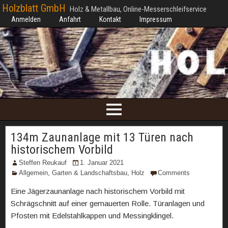
Holzblatt GmbH
Holz & Metallbau, Online-Messerschleifservice
Anmelden
Anfahrt
Kontakt
Impressum
134m Zaunanlage mit 13 Türen nach
historischem Vorbild
Steffen Reukauf
1. Januar 2021
Allgemein
,
Garten & Landschaftsbau
,
Holz
Comments
Eine Jägerzaunanlage nach historischem Vorbild mit
Schrägschnitt auf einer gemauerten Rolle. Türanlagen und
Pfosten mit Edelstahlkappen und Messingklingel.