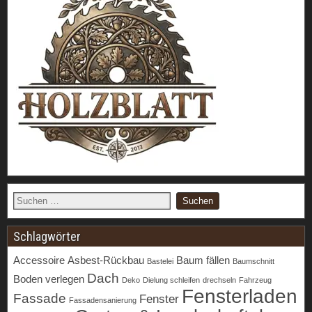
Schlagwörter
Accessoire
Asbest-Rückbau
Baum fällen
Bastelei
Baumschnitt
Dach
Boden verlegen
Deko
Dielung schleifen
drechseln
Fahrzeug
Fensterladen
Fassade
Fenster
Fassadensanierung